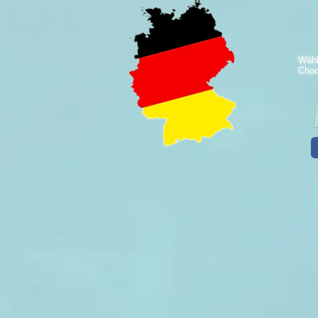
Wähl
Choo