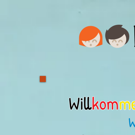
Will
kom
m