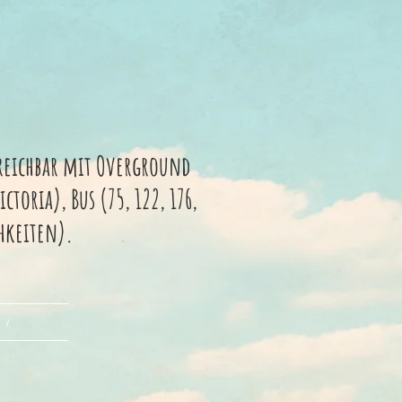
rreichbar mit Overground
toria), Bus (75, 122, 176,
chkeiten).
 /