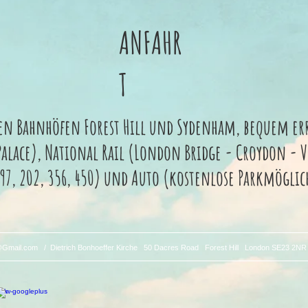
ANFAHR
T
den Bahnhöfen Forest Hill und Sydenham, bequem e
alace), National Rail (London Bridge - Croydon - Vic
 197, 202, 356, 450) und Auto (kostenlose Parkmögli
Gmail.com
/ Dietrich Bonhoeffer Kirche 50 Dacres Road Forest Hill London SE23 2NR