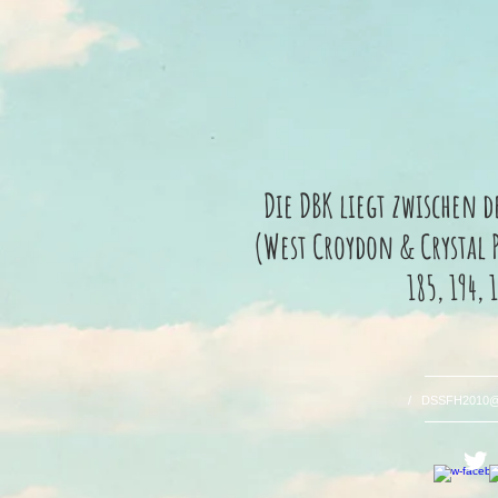
Die DBK liegt zwischen 
(West Croydon & Crystal P
185, 194,
/
DSSFH2010@