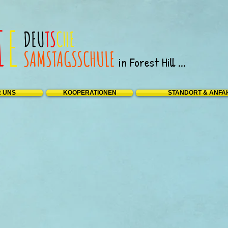
I
E
DEU
TS
CHE
SAMSTAGS
SCHULE
in Forest Hill ...
 UNS
KOOPERATIONEN
STANDORT & ANFA