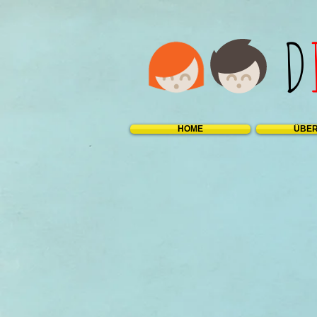
D
HOME
ÜBER