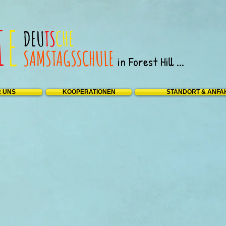
I
E
DEU
TS
CHE
SAMSTAGS
SCHULE
in Forest Hill ...
 UNS
KOOPERATIONEN
STANDORT & ANFA